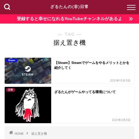
ざるたんの(非)日常
登録すると幸せになれるYouTubeチャンネルがあるよ
― TAG ―
据え置き機
Steam
【Steam】Steamでゲームをやるメリットとかを
紹介してく
2021年10月5日
日常
ざるたんがゲームやってる環境について
2021年2月3日
HOME
据え置き機