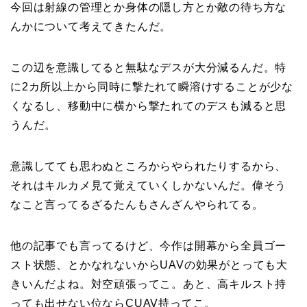
今回は射線の管理とか身体の隠し方とか敵の待ち方な
んかについて考えてきたんだ。
この辺を意識してると無駄なデスが大分減るんだ。特
に2カ所以上から同時に撃たれて瞬溶けすることが少な
くなるし、移動中に横から撃たれてのデスも減ると思
うんだ。
意識してても思わぬところからやられたりするから、
それはキルカメ見て覚えていくしかないんだ。偉そう
なこと言ってるざるたんもさんざんやられてる。
他の記事でも言ってるけど、今作は開幕から全員ゴー
スト状態、とかなれないからUAVの効果がとっても大
きいんだよね。対空頑張ってこ。あと、高キルスト持
っても出せない位ならCUAV持ってこ。