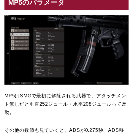
MP5のパラメータ
MP5はSMGで最初に解除される武器で、アタッチメン
ト無しだと垂直252ジュール・水平208ジュールって反
動。
その他の数値も見ていくと、ADSが0.275秒、ADS移