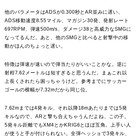
他のパラメータはADSが0.300秒とAR並みに遅い、
ADS移動速度8.55マイル、マガジン30発、発射レート
697RPM、弾速500m/s、ダメージ38と高威力なSMGに
なってるんだ。あと、他のSMGと比べると射撃中の移
動がほんのちょっと遅い。
特徴は弾速が速いので弾当たりがいいことかな。逆に
射程7.62メートルは短すぎると思うんだ。まぁこれ以
上長くされたら困っちゃうけど。参考までにサッカー
ゴールの横幅が7.32mだから同じ位。
7.62mまでは4発キル、それ以降18mあたりまでは5発
キルなので、ARと撃ち合えちゃうんだよね、この子。
5発キル距離でもXM4とかKRIG6とほぼ互角。上手い人
が使うと手が付けられない。全弾ヘッショで3発キル、