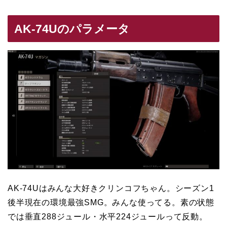
AK-74Uのパラメータ
AK-74Uはみんな大好きクリンコフちゃん。シーズン1
後半現在の環境最強SMG。みんな使ってる。素の状態
では垂直288ジュール・水平224ジュールって反動。