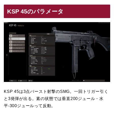
KSP 45のパラメータ
KSP 45は3点バースト射撃のSMG。一回トリガー引く
と3発弾が出る。素の状態では垂直200ジュール・水
平-300ジュールって反動。