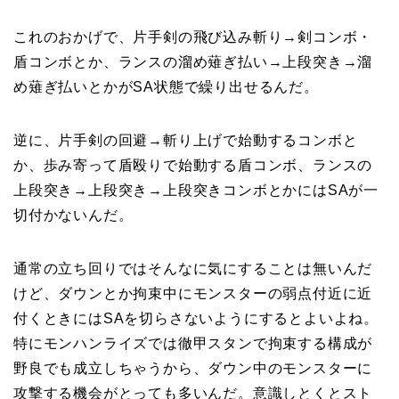
これのおかげで、片手剣の飛び込み斬り→剣コンボ・
盾コンボとか、ランスの溜め薙ぎ払い→上段突き→溜
め薙ぎ払いとかがSA状態で繰り出せるんだ。
逆に、片手剣の回避→斬り上げで始動するコンボと
か、歩み寄って盾殴りで始動する盾コンボ、ランスの
上段突き→上段突き→上段突きコンボとかにはSAが一
切付かないんだ。
通常の立ち回りではそんなに気にすることは無いんだ
けど、ダウンとか拘束中にモンスターの弱点付近に近
付くときにはSAを切らさないようにするとよいよね。
特にモンハンライズでは徹甲スタンで拘束する構成が
野良でも成立しちゃうから、ダウン中のモンスターに
攻撃する機会がとっても多いんだ。意識しとくとスト