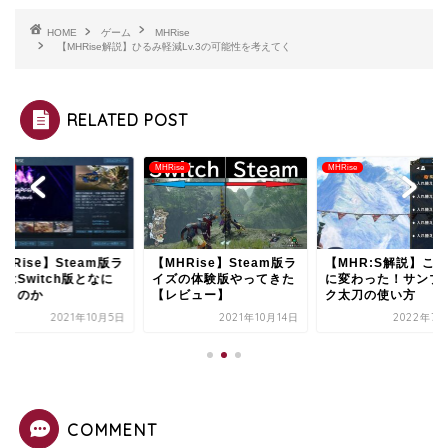
HOME
ゲーム
MHRise
【MHRise解説】ひるみ軽減Lv.3の可能性を考えてく
RELATED POST
ise
MHRise
MHRise
HRise】Steam版ラ
【MHRise】Steam版ラ
【MHR:S解説】こ
はSwitch版となに
イズの体験版やってきた
に変わった！サンブ
違うのか
【レビュー】
ク太刀の使い方
2021年10月5日
2021年10月14日
2022年7月
COMMENT