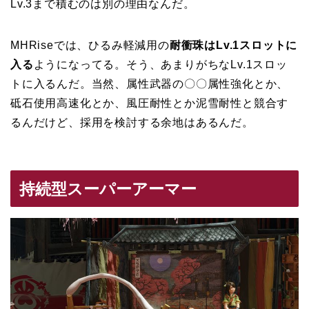
Lv.3まで積むのは別の理由なんだ。
MHRiseでは、ひるみ軽減用の
耐衝珠はLv.1スロットに
入る
ようになってる。そう、あまりがちなLv.1スロッ
トに入るんだ。当然、属性武器の〇〇属性強化とか、
砥石使用高速化とか、風圧耐性とか泥雪耐性と競合す
るんだけど、採用を検討する余地はあるんだ。
持続型スーパーアーマー