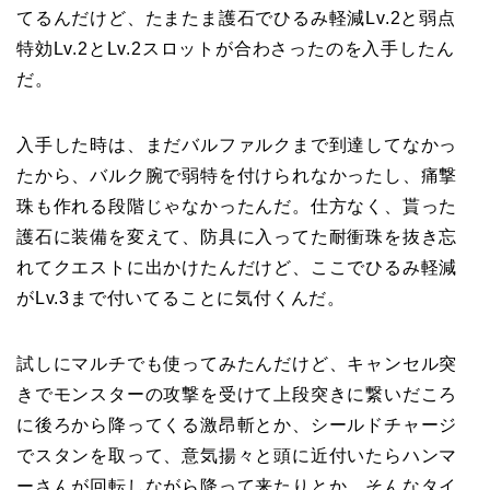
てるんだけど、たまたま護石でひるみ軽減Lv.2と弱点
特効Lv.2とLv.2スロットが合わさったのを入手したん
だ。
入手した時は、まだバルファルクまで到達してなかっ
たから、バルク腕で弱特を付けられなかったし、痛撃
珠も作れる段階じゃなかったんだ。仕方なく、貰った
護石に装備を変えて、防具に入ってた耐衝珠を抜き忘
れてクエストに出かけたんだけど、ここでひるみ軽減
がLv.3まで付いてることに気付くんだ。
試しにマルチでも使ってみたんだけど、キャンセル突
きでモンスターの攻撃を受けて上段突きに繋いだころ
に後ろから降ってくる激昂斬とか、シールドチャージ
でスタンを取って、意気揚々と頭に近付いたらハンマ
ーさんが回転しながら降って来たりとか、そんなタイ