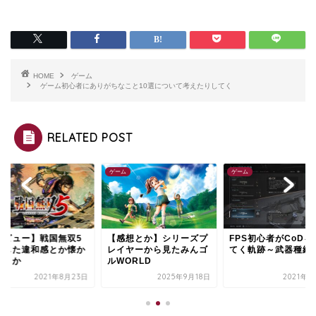
HOME
ゲーム
ゲーム初心者にありがちなこと10選について考えたりしてく
RELATED POST
ム
ゲーム
ゲーム
レビュー】戦国無双5
【感想とか】シリーズプ
FPS初心者がCoDを
感じた違和感とか懐か
レイヤーから見たみんゴ
てく軌跡～武器種編
さとか
ルWORLD
2021年8月23日
2025年9月18日
2021年2