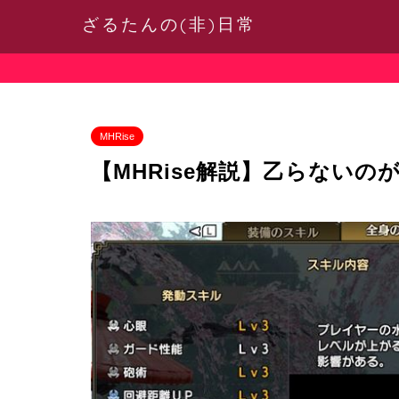
ざるたんの(非)日常
MHRise
【MHRise解説】乙らない