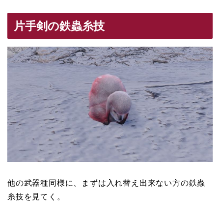
片手剣の鉄蟲糸技
他の武器種同様に、まずは入れ替え出来ない方の鉄蟲
糸技を見てく。