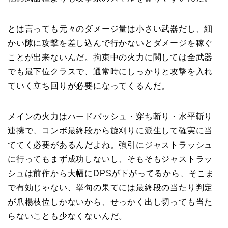
とは言っても元々のダメージ量は小さい武器だし、細
かい隙に攻撃を差し込んで行かないとダメージを稼ぐ
ことが出来ないんだ。拘束中の火力に関しては全武器
でも最下位クラスで、通常時にしっかりと攻撃を入れ
ていく立ち回りが必要になってくるんだ。
メインの火力はハードバッシュ・穿ち斬り・水平斬り
連携で、コンボ最終段から旋刈りに派生して確実に当
ててく必要があるんだよね。強引にジャストラッシュ
に行ってもまず成功しないし、そもそもジャストラッ
シュは前作から大幅にDPSが下がってるから、そこま
で有効じゃない、挙句の果てには最終段の当たり判定
が爪楊枝位しかないから、せっかく出し切っても当た
らないことも少なくないんだ。