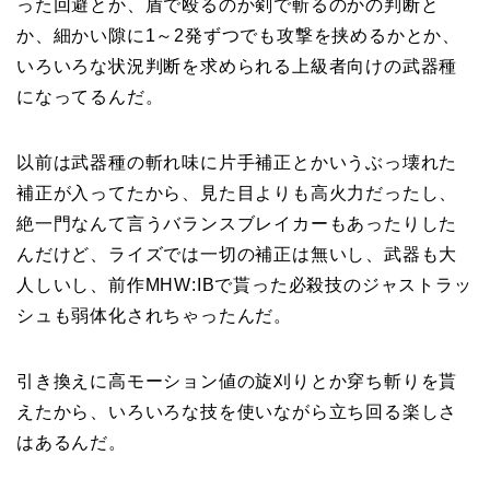
った回避とか、盾で殴るのか剣で斬るのかの判断と
か、細かい隙に1～2発ずつでも攻撃を挟めるかとか、
いろいろな状況判断を求められる上級者向けの武器種
になってるんだ。
以前は武器種の斬れ味に片手補正とかいうぶっ壊れた
補正が入ってたから、見た目よりも高火力だったし、
絶一門なんて言うバランスブレイカーもあったりした
んだけど、ライズでは一切の補正は無いし、武器も大
人しいし、前作MHW:IBで貰った必殺技のジャストラッ
シュも弱体化されちゃったんだ。
引き換えに高モーション値の旋刈りとか穿ち斬りを貰
えたから、いろいろな技を使いながら立ち回る楽しさ
はあるんだ。