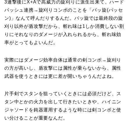
3連撃後にX+Aで高威力の旋刈りに派生出来て、ハード
バッシュ連携→旋刈りコンボのことを「バッ旋(バッセ
ン)」なんて呼んだりするんだ。バッ旋では最終段の旋
刈り以外が盾攻撃だから、斬れ味は1しか消費しない割
りにそれなりのダメージが入れられるから、斬れ味効
率がとってもよいんだ。
実際にはダメージ効率自体は通常の剣コンボ→旋刈り
の方が高いし、盾攻撃には属性が乗らないから、属性
武器を使うときには更に差が開いちゃうんだよね。
片手剣でスタンを狙っていくときには必須だけど、ス
タン中とかの火力を出して行きたいときや、ハイニン
ジャソードを鈍器運用するような時には剣コンボと使
い分けることが重要なんだ。