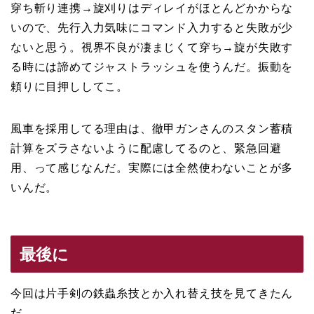
穿ち斬り連携→旋刈りはディレイがほとんどかからな
いので、先行入力気味にコマンド入力すると失敗が少
ないと思う。視界不良が凄まじくて穿ち→旋が失敗す
る時には諦めてジャストラッシュを使うんだ。振動を
頼りに目押ししてこ。
風車を採用してる理由は、徹甲ガンさんのスタン蓄積
計算をズラさないように配慮してるのと、緊急回避
用、って感じなんだ。実際には全然使わないことが多
いんだ。
最後に
今回は片手剣の鉄蟲糸技とか入れ替え技を見てきたん
だ。