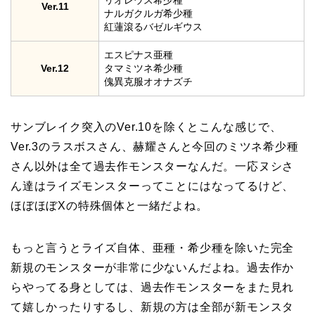
リオレウス希少種
Ver.11
ナルガクルガ希少種
紅蓮滾るバゼルギウス
エスピナス亜種
Ver.12
タマミツネ希少種
傀異克服オオナズチ
サンブレイク突入のVer.10を除くとこんな感じで、
Ver.3のラスボスさん、赫耀さんと今回のミツネ希少種
さん以外は全て過去作モンスターなんだ。一応ヌシさ
ん達はライズモンスターってことにはなってるけど、
ほぼほぼXの特殊個体と一緒だよね。
もっと言うとライズ自体、亜種・希少種を除いた完全
新規のモンスターが非常に少ないんだよね。過去作か
らやってる身としては、過去作モンスターをまた見れ
て嬉しかったりするし、新規の方は全部が新モンスタ