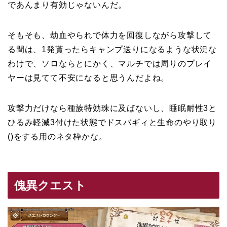
であんまり有効じゃないんだ。
そもそも、劫血やられで体力を回復しながら攻撃して
る間は、1発貰ったらキャンプ送りになるような状況な
わけで、ソロならとにかく、マルチでは周りのプレイ
ヤーは見てて不安になると思うんだよね。
攻撃力だけなら種族特効珠に及ばないし、睡眠耐性3と
ひるみ軽減3付けた状態でドスバギィと生命のやり取り
()をする用のネタ枠かな。
傀異クエスト