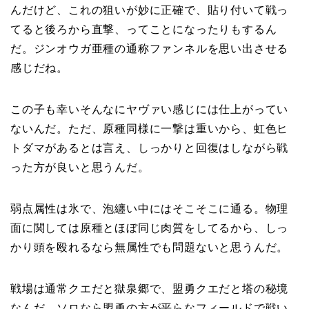
んだけど、これの狙いが妙に正確で、貼り付いて戦っ
てると後ろから直撃、ってことになったりもするん
だ。ジンオウガ亜種の通称ファンネルを思い出させる
感じだね。
この子も幸いそんなにヤヴァい感じには仕上がってい
ないんだ。ただ、原種同様に一撃は重いから、虹色ヒ
トダマがあるとは言え、しっかりと回復はしながら戦
った方が良いと思うんだ。
弱点属性は氷で、泡纏い中にはそこそこに通る。物理
面に関しては原種とほぼ同じ肉質をしてるから、しっ
かり頭を殴れるなら無属性でも問題ないと思うんだ。
戦場は通常クエだと獄泉郷で、盟勇クエだと塔の秘境
なんだ。ソロなら盟勇の方が平らなフィールドで戦い