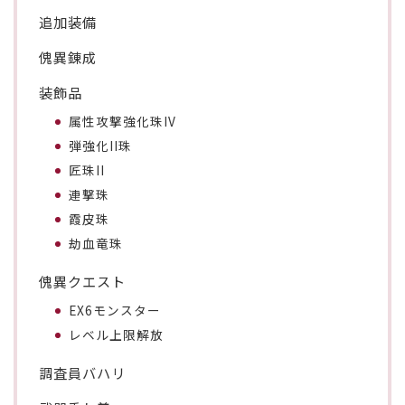
追加装備
傀異錬成
装飾品
属性攻撃強化珠IV
弾強化II珠
匠珠II
連撃珠
霞皮珠
劫血竜珠
傀異クエスト
EX6モンスター
レベル上限解放
調査員バハリ