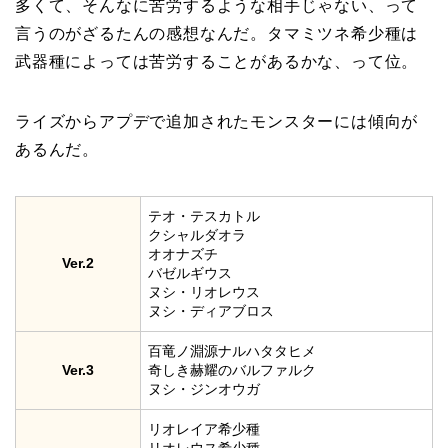
多くて、そんなに苦労するような相手じゃない、って
言うのがざるたんの感想なんだ。タマミツネ希少種は
武器種によっては苦労することがあるかな、って位。
ライズからアプデで追加されたモンスターには傾向が
あるんだ。
テオ・テスカトル
クシャルダオラ
オオナズチ
Ver.2
バゼルギウス
ヌシ・リオレウス
ヌシ・ディアブロス
百竜ノ淵源ナルハタタヒメ
Ver.3
奇しき赫耀のバルファルク
ヌシ・ジンオウガ
リオレイア希少種