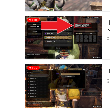
MHRise
こ
て
MHRise
こ
備