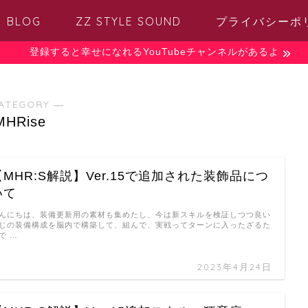
BLOG
ZZ STYLE SOUND
プライバシーポ
登録すると幸せになれるYouTubeチャンネルがあるよ
ATEGORY ―
MHRise
【MHR:S解説】Ver.15で追加された装飾品につ
いて
んにちは、装備更新用の素材も集めたし、今は新スキルを検証しつつ良い
じの装備構成を脳内で構築して、組んで、実戦ってターンに入ったざるた
で …
2023年4月24日