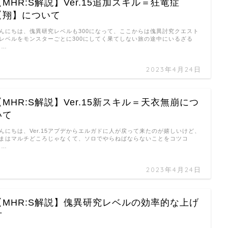
【MHR:S解説】Ver.15追加スキル＝狂竜症
【翔】について
んにちは、傀異研究レベルも300になって、ここからは傀異討究クエスト
レベルをモンスターごとに300にしてく果てしない旅の途中にいるざる
 …
2023年4月24日
【MHR:S解説】Ver.15新スキル＝天衣無崩につ
いて
んにちは、Ver.15アプデからエルガドに人が戻って来たのが嬉しいけど、
まはマルチどころじゃなくて、ソロでやらねばならないことをコツコ
 …
2023年4月24日
【MHR:S解説】傀異研究レベルの効率的な上げ
方