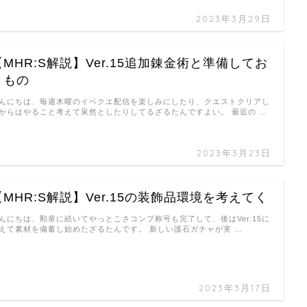
2023年3月29日
【MHR:S解説】Ver.15追加錬金術と準備してお
くもの
んにちは、毎週木曜のイベクエ配信を楽しみにしたり、クエストクリアし
からはやること考えて呆然としたりしてるざるたんですよい。 最近の …
2023年3月23日
【MHR:S解説】Ver.15の装飾品環境を考えてく
んにちは、勲章に続いてやっとこさコンプ称号も完了して、後はVer.15に
えて素材を備蓄し始めたざるたんです。 新しい護石ガチャが実 …
2023年3月17日