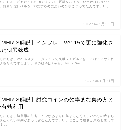
んにちは、ざるたんVer.15ですよい。更新をさぼっていたわけじゃなく
、傀異研究レベルを300にするのに思いの外手こずってたんですよい。 …
2023年4月24日
【MHR:S解説】インフレ！Ver.15で更に強化さ
れた傀異錬成
んにちは、Ver.15スタートダッシュで克服シャガルにぼっこぼこにやられ
ざるたんですよよい。その様子は↓から。 https://w …
2023年4月21日
【MHR:S解説】討究コインの効率的な集め方と
か有効利用
んにちは、勲章用の討究コインがあまりに集まらなくて、バハリの声すら
きたくない時期があったざるたんですよい。どこかで緩和が来ると思って
け …