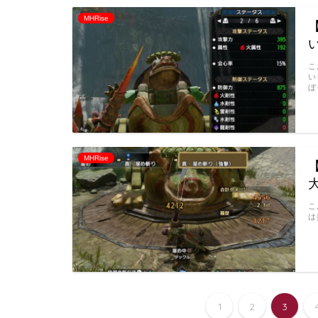
MHRise
こ
い
ぼ
MHRise
こ
は
1
2
3