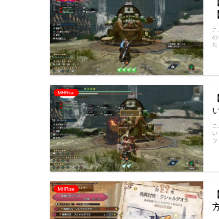
こ
の
た
MHRise
こ
い
ツ
MHRise