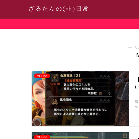
ざるたんの(非)日常
― C
MHRise
こ
感
ん
MHRise