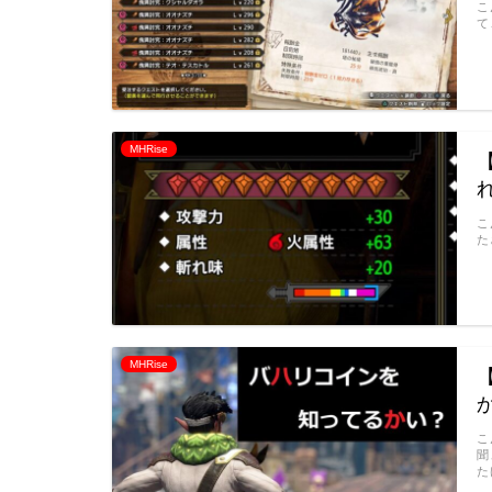
こ
て
MHRise
こ
た
MHRise
こ
聞
た