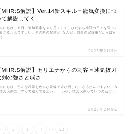
【MHR:S解説】Ver.14新スキル＝龍気変換につ
いて解説してく
んにちは、初日に追加要素をやり尽くして、ひたすら検証の日々を送って
るざるたんですよい。その時の配信が↓なんだ。自分の記録用だからぼそ
そ …
2023年2月9日
【MHR:S解説】セリエナからの刺客＝冰気抜刀
大剣の強さと弱さ
んにちは、色んな武器を色んな装備で遊び倒したいざるたんですよい。今
抜刀大剣にハマって遊んでるよい。 「いや、抜刀大剣っていつの話だ …
2023年2月8日
...
4
5
6
7
23