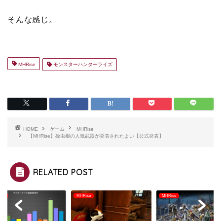
そんな感じ。
MHRise
モンスターハンターライズ
HOME
ゲーム
MHRise
【MHRise】操虫棍の人気武器が発表されたよい【公式発表】
RELATED POST
ise
MHRise
MHRise