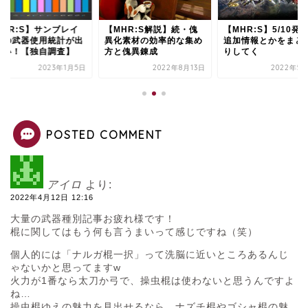
MHR:S】サンブレイ
【MHR:S解説】続・傀
【MHR:S】5/10発
での武器使用統計が出
異化素材の効率的な集め
追加情報とかをまと
ぞい！【独自調査】
方と傀異錬成
りしてく
2023年1月5日
2022年8月13日
2022年5月
POSTED COMMENT
アイロ
より:
2022年4月12日 12:16
大量の武器種別記事お疲れ様です！
棍に関してはもう何も言うまいって感じですね（笑）
個人的には「ナルガ棍一択」って洗脳に近いところあるんじ
ゃないかと思ってますw
火力が1番なら太刀か弓で、操虫棍は使わないと思うんですよ
ね…
操虫棍ゆえの魅力を見出せるなら、ナズチ棍やゴシャ棍の魅