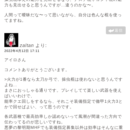
力も見出せると思うんですが…違うのかな〜。
人間って曖昧だな〜って思いながら、自分は色んな棍を使っ
てますね。
返信
zaltan
より:
2022年4月12日 17:11
アイロさん
コメントありがとうございます。
>火力が1番なら太刀か弓で、操虫棍は使わないと思うんです
よね…
まさにおっしゃる通りです。プレイしてて楽しい武器を使え
ばいいわけで、
能率クエ回しをするなら、それこそ装備指定で徹甲1火力3と
かで回せばよい、って思うのです。
各武器種で最高効率しか認めないって風潮が間違った方向で
伝わってるのが悲しいですね。
悪夢の黎明期MHFでも装備指定募集以外は効率はそんなに重