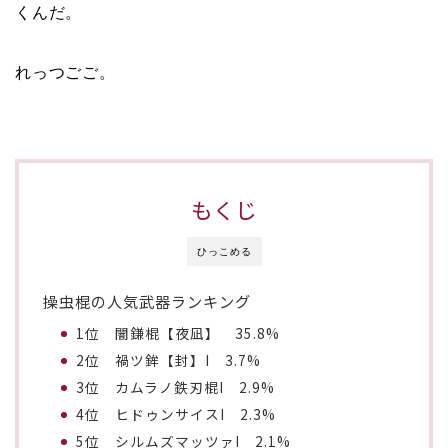
くんだ。
れっつごご。
もくじ
ひっこめる
操虫棍の人気武器ランキング
1位 闇鎌棍【夜凪】 35.8%
2位 禍ツ鉾【封】I 3.7%
3位 カムラノ鉄刃棍I 2.9%
4位 ヒドゥンサイスI 2.3%
5位 シルムズマッツァI 2.1%