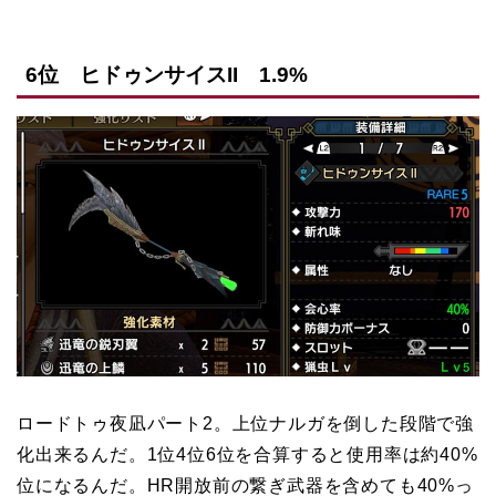
6位 ヒドゥンサイスII 1.9%
ロードトゥ夜凪パート2。上位ナルガを倒した段階で強
化出来るんだ。1位4位6位を合算すると使用率は約40%
位になるんだ。HR開放前の繋ぎ武器を含めても40%っ