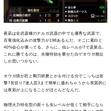
夜凪は全武器種のナルガ武器の中でも優秀な武器で、
百竜強化込みの攻撃力が198あるんだ。そこに素白と
40%会心が乗ってる。さらに、虫レベルが7で及第点。
これに勝てるのは、水棲特効を乗せた白ゲオウガ棍位
しか思いつかない。
オウガ痕が匠と剛刃研磨とかを付ける分でこっちは攻
撃7見切り7達人芸3まで簡単に盛れちゃうから実質的に
は夜凪が上になることがほとんどなんだ。
物理火力特化型の面々も虫レベルが低くて相手になら