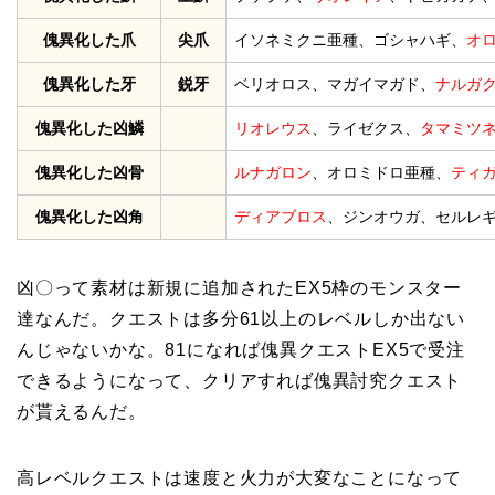
傀異化した爪
尖爪
イソネミクニ亜種、ゴシャハギ、
オ
傀異化した牙
鋭牙
ベリオロス、マガイマガド、
ナルガ
傀異化した凶鱗
リオレウス
、ライゼクス、
タマミツ
傀異化した凶骨
ルナガロン
、オロミドロ亜種、
ティ
傀異化した凶角
ディアブロス
、ジンオウガ、セルレ
凶〇って素材は新規に追加されたEX5枠のモンスター
達なんだ。クエストは多分61以上のレベルしか出ない
んじゃないかな。81になれば傀異クエストEX5で受注
できるようになって、クリアすれば傀異討究クエスト
が貰えるんだ。
高レベルクエストは速度と火力が大変なことになって