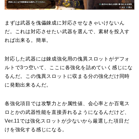
まずは武器を傀儡錬成に対応させなきゃいけないん
だ。これは対応させたい武器を選んで、素材を投入す
れば出来る。簡単。
対応した武器には錬成強化用の傀異スロットがデフォ
ルトで3つ空いて、ここに各強化を詰めていく感じにな
るんだ。この傀異スロットに収まる分の強化だけ同時
に発動出来るんだ。
各強化項目では攻撃力とか属性値、会心率とか百竜ス
ロとかの武器性能を直接弄れるようになるんだけど、
Ver.11では強化スロットが少ないから厳選した項目だ
けを強化する感じになる。