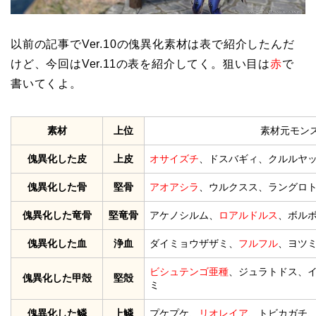
以前の記事でVer.10の傀異化素材は表で紹介したんだ
けど、今回はVer.11の表を紹介してく。狙い目は
赤
で
書いてくよ。
素材
上位
素材元モン
傀異化した皮
上皮
オサイズチ
、ドスバギィ、クルルヤ
傀異化した骨
堅骨
アオアシラ
、ウルクスス、ラングロ
傀異化した竜骨
堅竜骨
アケノシルム、
ロアルドルス
、ボル
傀異化した血
浄血
ダイミョウザザミ、
フルフル
、ヨツ
ビシュテンゴ亜種
、ジュラトドス、
傀異化した甲殻
堅殻
ミ
傀異化した鱗
上鱗
プケプケ、
リオレイア
、トビカガチ