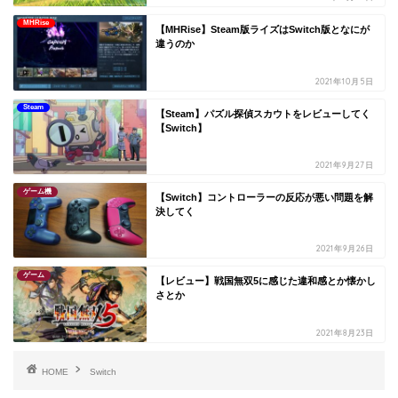
MHRise
【MHRise】Steam版ライズはSwitch版となにが
違うのか
2021年10月5日
Steam
【Steam】パズル探偵スカウトをレビューしてく
【Switch】
2021年9月27日
ゲーム機
【Switch】コントローラーの反応が悪い問題を解
決してく
2021年9月26日
ゲーム
【レビュー】戦国無双5に感じた違和感とか懐かし
さとか
2021年8月23日
HOME
Switch