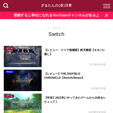
ざるたんの(非)日常
登録すると幸せになれるYouTubeチャンネルがあるよ
― TAG ―
Switch
ゲーム
【レビュー・クリア後感想】終天教団【ネタバレ
無し】
2025年9月26日
Steam
【レビュー】THE DIOFIELD
CHRONICLE【Switch/Steam】
2023年1月5日
ゲーム
【年末】2021年にやってきたゲームから10本をレ
ビュってく
2021年12月30日