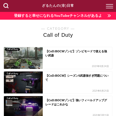
ざるたんの(非)日常
登録すると幸せになれるYouTubeチャンネルがあるよ
― CATEGORY ―
Call of Duty
Call of Duty
【CoD:BOCWゾンビ】ゾンビモードで使える強
い武器
2021年8月24日
Call of Duty
【CoD:BOCW】シーズン5武器強すぎ問題につい
て
2021年8月21日
Call of Duty
【CoD:BOCWゾンビ】強いフィールドアップグ
レードはこれかな
2021年3月11日