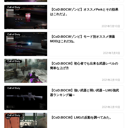
Call of Duty
【CoD:BOCWゾンビ】オススメPerkとその効果
はこれだよ。
2021年3月10日
Call of Duty
【CoD:BOCWゾンビ】モード別オススメ弾薬
MODはこれだね。
2021年3月9日
Call of Duty
【CoD:BOCW】初心者でも出来る武器レベルの
簡単な上げ方
2021年2月19日
Call of Duty
【CoD:BOCW】強い武器と弱い武器～LMG強武
器ランキング編～
2021年2月19日
Call of Duty
【CoD:BOCW】LMGの反動を調べてみた。