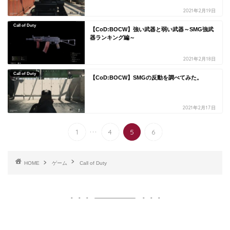
2021年2月19日
Call of Duty
【CoD:BOCW】強い武器と弱い武器～SMG強武
器ランキング編～
2021年2月18日
Call of Duty
【CoD:BOCW】SMGの反動を調べてみた。
2021年2月17日
...
1
4
5
6
HOME
ゲーム
Call of Duty