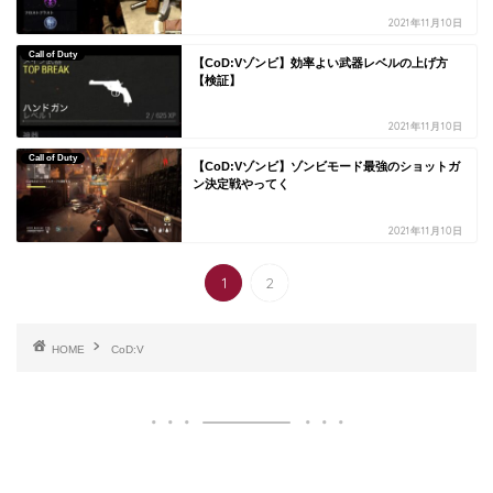
2021年11月10日
Call of Duty
【CoD:Vゾンビ】効率よい武器レベルの上げ方
【検証】
2021年11月10日
Call of Duty
【CoD:Vゾンビ】ゾンビモード最強のショットガ
ン決定戦やってく
2021年11月10日
1
2
HOME
CoD:V