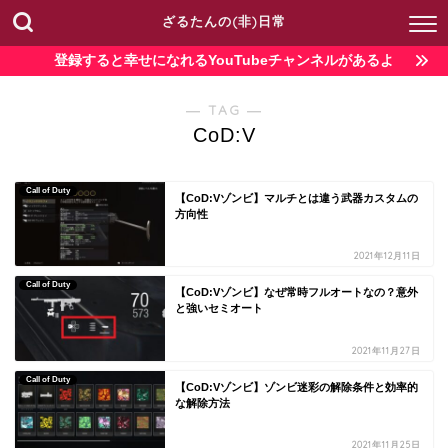
ざるたんの(非)日常
登録すると幸せになれるYouTubeチャンネルがあるよ
― TAG ―
CoD:V
Call of Duty
【CoD:Vゾンビ】マルチとは違う武器カスタムの
方向性
2021年12月11日
Call of Duty
【CoD:Vゾンビ】なぜ常時フルオートなの？意外
と強いセミオート
2021年11月27日
Call of Duty
【CoD:Vゾンビ】ゾンビ迷彩の解除条件と効率的
な解除方法
2021年11月25日