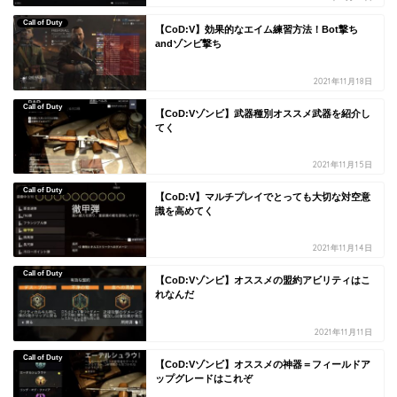
Call of Duty
【CoD:V】効果的なエイム練習方法！Bot撃ち
andゾンビ撃ち
2021年11月18日
Call of Duty
【CoD:Vゾンビ】武器種別オススメ武器を紹介し
てく
2021年11月15日
Call of Duty
【CoD:V】マルチプレイでとっても大切な対空意
識を高めてく
2021年11月14日
Call of Duty
【CoD:Vゾンビ】オススメの盟約アビリティはこ
れなんだ
2021年11月11日
Call of Duty
【CoD:Vゾンビ】オススメの神器＝フィールドア
ップグレードはこれぞ